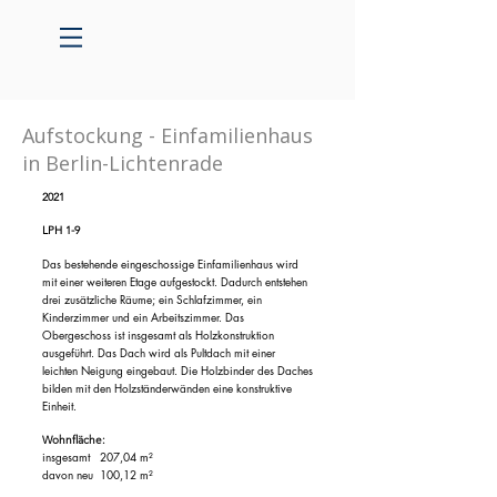
Aufstockung - Einfamilienhaus
in Berlin-Lichtenrade
2021
LPH 1-9
D
as bestehende eingeschossige Einfamilienhaus wird
mit einer weiteren Etage aufgestockt. Dadurch entstehen
drei zusätzliche Räume; ein Schlafzimmer, ein
Kinderzimmer und ein Arbeitszimmer. Das
Obergeschoss ist insgesamt als Holzkonstruktion
ausgeführt. Das Dach wird als Pultdach mit einer
leichten Neigung eingebaut. Die Holzbinder des Daches
bilden mit den Holzständerwänden eine konstruktive
Einheit.
Wohnfläche:
insgesamt 207,04 m²
davon neu 100,12 m²